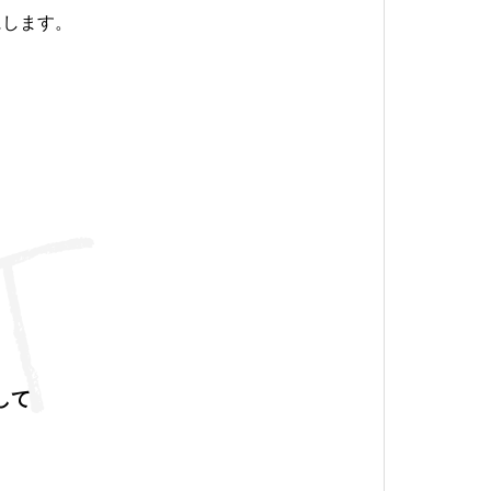
にします。
して