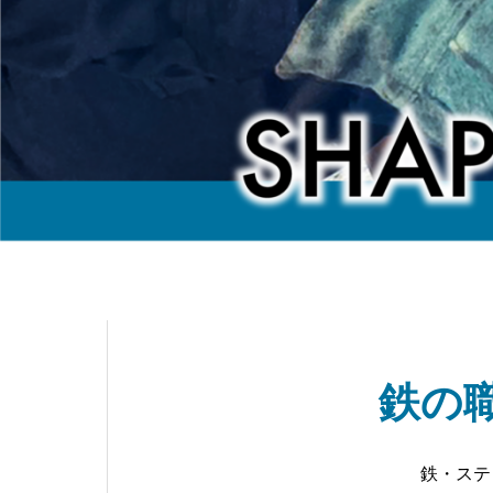
鉄の
鉄・ステ