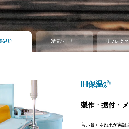
H保温炉
浸漬バーナー
リフレクタ
IH保温炉
浸漬バーナー
リフレクター
製作・据付・
製作・据付・
製作・据付・
高い省エネ効果が実証さ
常識を覆す！ほぼ100
特殊クロスとセラミッ