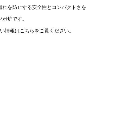
漏れを防止する安全性とコンパクトさを
着なし！！
ツボ炉です。
詳しい情報はこちらをご覧ください。
することに依り放散エネルギーを減少さ
詳しい情報はこちらをご覧ください。
 が可能となります。