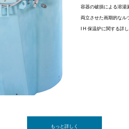
容器の破損による溶湯
スラグラインのノロ付
です。
両立させた画期的なル
浸漬バーナーに関する
保温炉の開口部へ使用
I H 保温炉に関する
せ、“燃費の大幅削減”
もっと詳しく
もっと詳しく
もっと詳しく