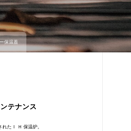
ー保温蓋
保温蓋
メンテナンス
メンテナンス
メンテナンス
れたＩ Ｈ 保温炉。
%酸化物の発生を抑えた新設計！
クファイバーを積層した超軽量な保温蓋